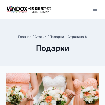
Перейти
к
содержимому
Главная
/
Статьи
/
Подарки
- Страница 8
Подарки