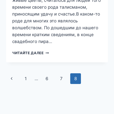
живые цветы, считалось для людей того
времени своего рода талисманом,
приносящим удачу и счастье.В каком-то
роде для многих это являлось
волшебством. По дошедшим до нашего
времени кратким сведениям, в конце
свадебного пира…
БУКЕТ-
ЧИТАЙТЕ ДАЛЕЕ
ДУБЛЁР
ДЛЯ
НЕВЕСТЫ
Навигация
Предыдущая
1
…
6
7
8
по
страница
страницам