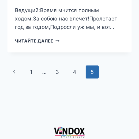
Ведущий:Время мчится полным
ходом,За собою нас влечет!Пролетает
год за годом,Подросли уж мы, и вот…
СЦЕНАРИЙ
ЧИТАЙТЕ ДАЛЕЕ
ВЫПУСКНОГО
ВЕЧЕРА
11
КЛАСС
Навигация
Предыдущая
1
…
3
4
5
по
страница
страницам