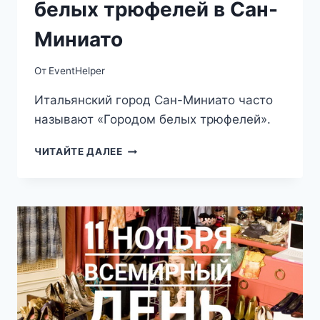
белых трюфелей в Сан-
Миниато
От
EventHelper
Итальянский город Сан-Миниато часто
называют «Городом белых трюфелей».
12.11
ЧИТАЙТЕ ДАЛЕЕ
—
ФЕСТИВАЛЬ
БЕЛЫХ
ТРЮФЕЛЕЙ
В
САН-
МИНИАТО