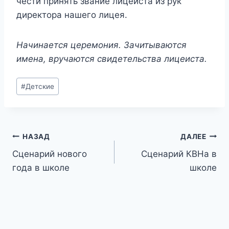
чести принять звание лицеиста из рук
директора нашего лицея.
Начинается церемония. Зачитываются
имена, вручаются свидетельства лицеиста.
Метки
#
Детские
записи:
Навигация
НАЗАД
ДАЛЕЕ
Сценарий нового
Сценарий КВНа в
по
года в школе
школе
записям