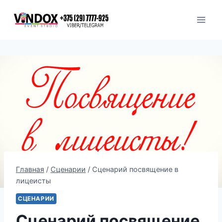
Перейти
к
содержимому
Главная
/
Сценарии
/
Сценарий посвящение в
лицеисты
СЦЕНАРИИ
Сценарий посвящение