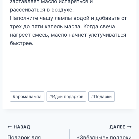
заставляет масло испаряться и
рассеиваться в воздухе.
Наполните чашу лампы водой и добавьте от
трех до пяти капель масла. Когда свеча
нагреет смесь, масло начнет улетучиваться
быстрее.
Метки
#
аромалампа
#
Идеи подарков
#
Подарки
записи:
Навигация
НАЗАД
ДАЛЕЕ
Подарок для
«Звёздные» подарки