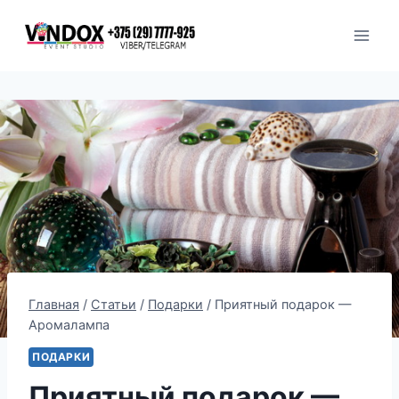
Перейти
к
содержимому
Главная
/
Статьи
/
Подарки
/
Приятный подарок —
Аромалампа
ПОДАРКИ
Приятный подарок —