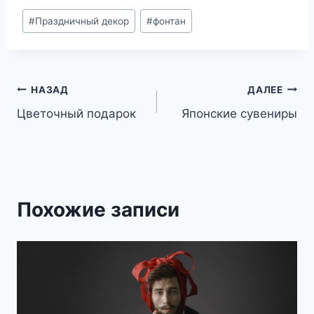
Метки
#
Праздничный декор
#
фонтан
записи:
Навигация
НАЗАД
ДАЛЕЕ
Цветочный подарок
Японские сувениры
по
записям
Похожие записи