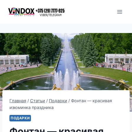
Перейти
к
содержимому
Главная
/
Статьи
/
Подарки
/
Фонтан — красивая
изюминка праздника
ПОДАРКИ
Фонтан — красивая