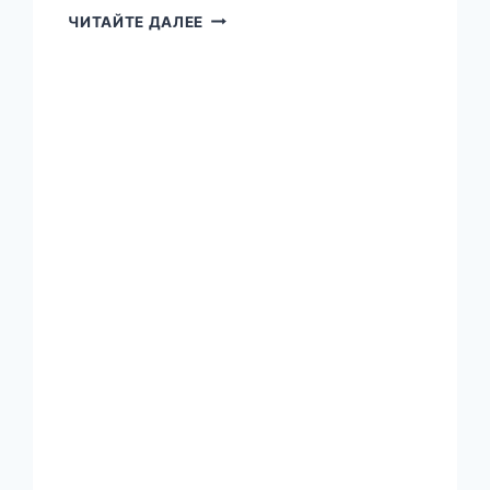
ОТДЕЛ
ЧИТАЙТЕ ДАЛЕЕ
ЗАГС
АДМИНИСТРАЦИИ
ПЕРВОМАЙСКОГО
РАЙОНА
Г.
МИНСКА