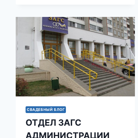
МОСКОВСКОГО
РАЙОНА
МИНСКА
В
2026
-2027:
РЕГИСТРАЦИЯ
БРАКА,
ДОКУМЕНТЫ,
ЗАПИСЬ
ОНЛАЙН
СВАДЕБНЫЙ БЛОГ
ОТДЕЛ ЗАГС
АДМИНИСТРАЦИИ