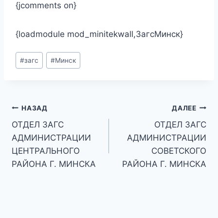
{jcomments on}
{loadmodule mod_minitekwall,ЗагсМинск}
Метки
#
загс
#
Минск
записи:
Навигация
НАЗАД
ДАЛЕЕ
ОТДЕЛ ЗАГС
ОТДЕЛ ЗАГС
по
АДМИНИСТРАЦИИ
АДМИНИСТРАЦИИ
записям
ЦЕНТРАЛЬНОГО
СОВЕТСКОГО
РАЙОНА Г. МИНСКА
РАЙОНА Г. МИНСКА