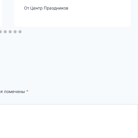
От
Центр Праздников
ля помечены
*