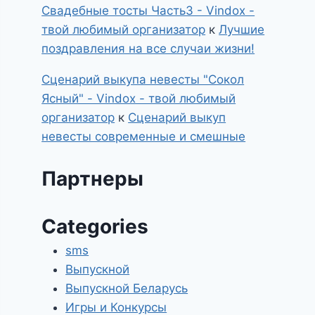
Свадебные тосты Часть3 - Vindox -
твой любимый организатор
к
Лучшие
поздравления на все случаи жизни!
Сценарий выкупа невесты "Сокол
Ясный" - Vindox - твой любимый
организатор
к
Сценарий выкуп
невесты современные и смешные
Партнеры
Categories
sms
Выпускной
Выпускной Беларусь
Игры и Конкурсы