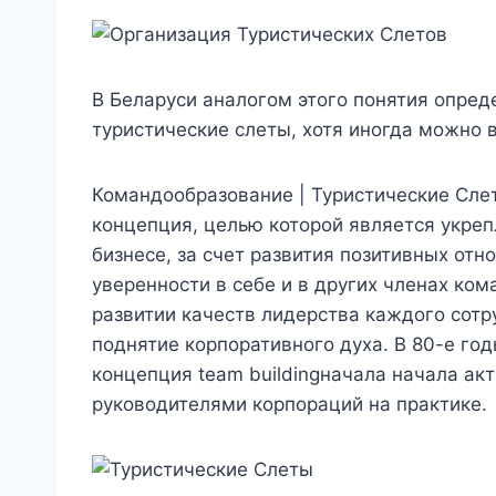
В Беларуси аналогом этого понятия опред
туристические слеты, хотя иногда можно 
Командообразование | Т
уристические Cл
концепция, целью которой является укре
бизнесе, за счет развития позитивных отн
уверенности в себе и в других членах ко
развитии качеств лидерства каждого сотр
поднятие корпоративного духа. В 80-е го
концепция team buildingначала начала а
руководителями корпораций на практике.