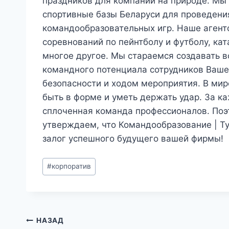
праздников для компании на природе. Мы
спортивные базы Беларуси для проведени
командообразовательных игр. Наше агент
соревнований по пейнтболу и футболу, кат
многое другое. Мы стараемся создавать вс
командного потенциала сотрудников Ваше
безопасности и ходом мероприятия. В мир
быть в форме и уметь держать удар. За 
сплоченная команда профессионалов. По
утверждаем, что
Командообразование | Т
залог успешного будущего вашей фирмы!
Метки
#
корпоратив
записи:
Навигация
НАЗАД