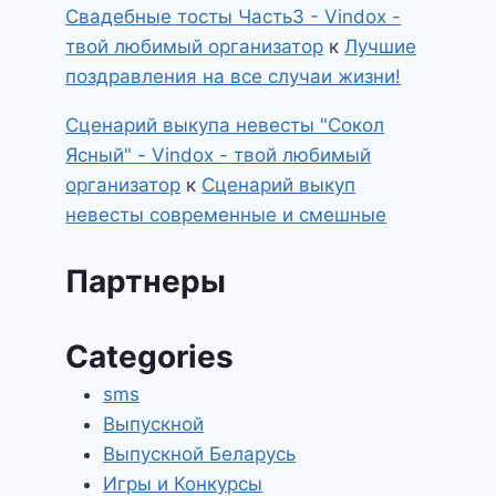
Свадебные тосты Часть3 - Vindox -
твой любимый организатор
к
Лучшие
поздравления на все случаи жизни!
Сценарий выкупа невесты "Сокол
Ясный" - Vindox - твой любимый
организатор
к
Сценарий выкуп
невесты современные и смешные
Партнеры
Categories
sms
Выпускной
Выпускной Беларусь
Игры и Конкурсы