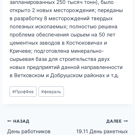
запланированных 250 тысяч тонн), было
открыто 2 новых месторождения; переданы
в разработку 8 месторождений твердых
полезных ископаемых; полностью решена
проблема обеспечения сырьем на 50 лет
цементных заводов в Костюковичах и
Кричеве; подготовлена минерально-
сырьевая база для строительства двух
новых предприятий данной направленности
в Ветковском и Добрушском районах и т.д.
Метки
#
ПрофФев
#
февраль
записи:
Навигация
НАЗАД
ДАЛЕЕ
День работников
19.11 День ракетных