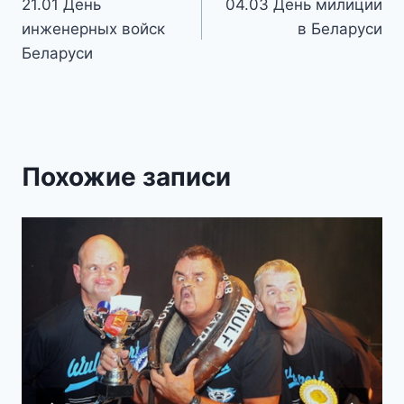
21.01 День
04.03 День милиции
по
инженерных войск
в Беларуси
записям
Беларуси
Похожие записи