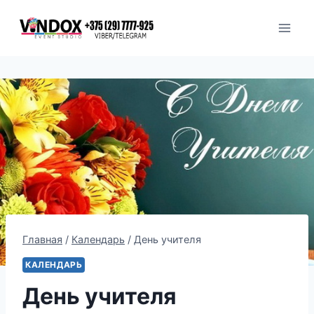
Перейти
к
содержимому
Главная
/
Календарь
/
День учителя
КАЛЕНДАРЬ
День учителя