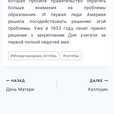
которая просила правительство обратить
больше внимания на проблемы
образования. И первая леди Америки
решила посодействовать решению этой
проблемы. Уже в 1953 году сенат принял
решение о закреплении Дня учителя за
первой полной неделей мая.
Метки
#
Международные_октябрь
#
октябрь
записи:
Навигация
НАЗАД
ДАЛЕЕ
День Матери
Хэллоуин
по
записям