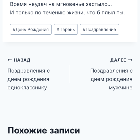
Время неудач на мгновенье застыло…
И только по течению жизни, что б плыл ты.
Метки
#
День Рождения
#
Парень
#
Поздравление
записи:
Навигация
НАЗАД
ДАЛЕЕ
Поздравления с
Поздравления с
по
днем рождения
днем рождения
записям
однокласснику
мужчине
Похожие записи