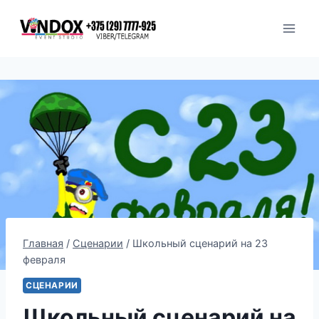
Перейти
к
содержимому
Главная
/
Сценарии
/
Школьный сценарий на 23
февраля
СЦЕНАРИИ
Школьный сценарий на