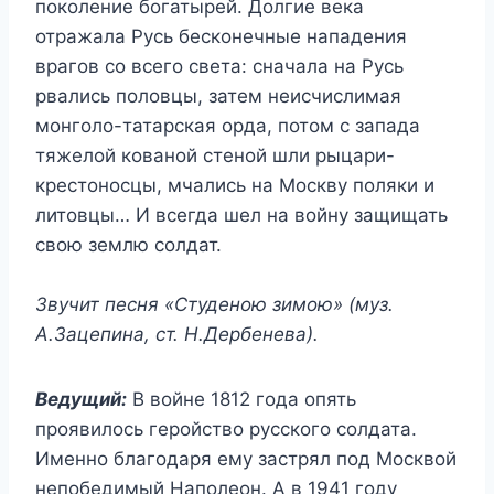
поколение богатырей. Долгие века
отражала Русь бесконечные нападения
врагов со всего света: сначала на Русь
рвались половцы, затем неисчислимая
монголо-татарская орда, потом с запада
тяжелой кованой стеной шли рыцари-
крестоносцы, мчались на Москву поляки и
литовцы… И всегда шел на войну защищать
свою землю солдат.
Звучит песня «Студеною зимою» (муз.
А.Зацепина, ст. Н.Дербенева).
Ведущий:
В войне 1812 года опять
проявилось геройство русского солдата.
Именно благодаря ему застрял под Москвой
непобедимый Наполеон. А в 1941 году