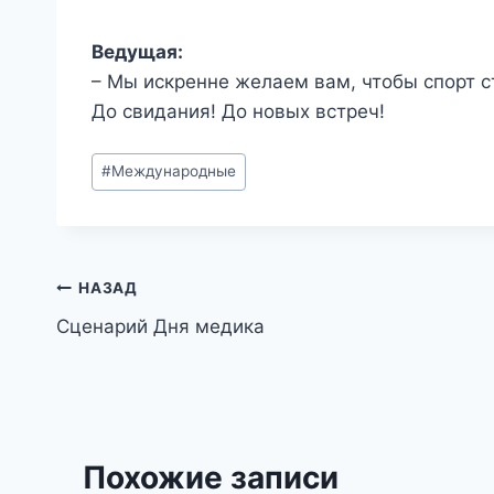
Ведущая:
– Мы искренне желаем вам, чтобы спорт 
До свидания! До новых встреч!
Метки
#
Международные
записи:
Навигация
НАЗАД
Сценарий Дня медика
по
записям
Похожие записи