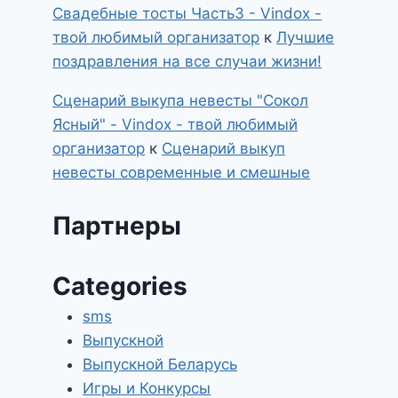
Свадебные тосты Часть3 - Vindox -
твой любимый организатор
к
Лучшие
поздравления на все случаи жизни!
Сценарий выкупа невесты "Сокол
Ясный" - Vindox - твой любимый
организатор
к
Сценарий выкуп
невесты современные и смешные
Партнеры
Categories
sms
Выпускной
Выпускной Беларусь
Игры и Конкурсы