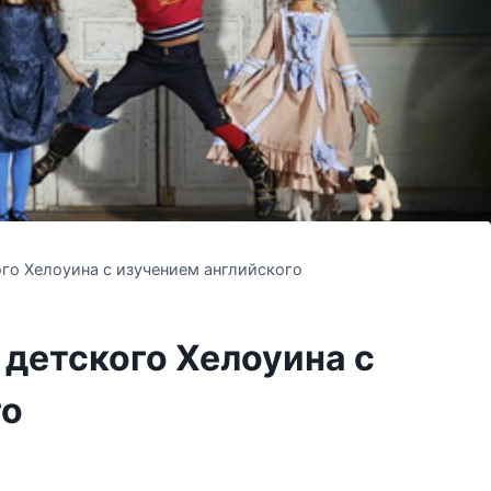
го Хелоуина с изучением английского
детского Хелоуина с
го