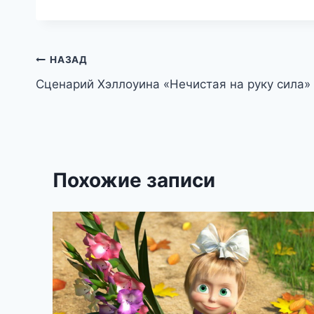
Навигация
НАЗАД
Сценарий Хэллоуина «Нечистая на руку сила»
по
записям
Похожие записи