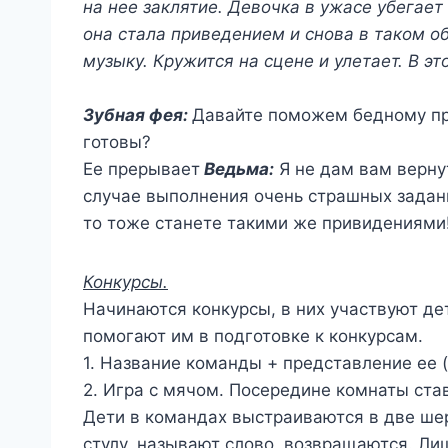
на нее заклятие. Девочка в ужасе убегает
она стала приведением и снова в таком о
музыку. Кружится на сцене и улетает. В э
Зубная фея:
Давайте поможем бедному пр
готовы?
Ее прерывает
Ведьма:
Я не дам вам вернут
случае выполнения очень страшных задани
то тоже станете такими же привидениями!
Конкурсы.
Начинаются конкурсы, в них участвуют де
помогают им в подготовке к конкурсам.
1. Название команды + представление ее (с
2. Игра с мячом. Посередине комнаты став
Дети в командах выстраиваются в две шер
стулу, называют слово, возвращаются. Ли