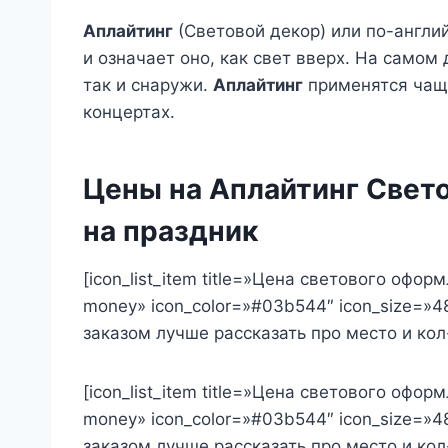
Аплайтинг
(Световой декор)
или по-англий
и означает оно, как свет вверх. На самом 
так и снаружи.
Аплайтинг
применятся чаще
концертах.
Цены на Аплайтинг Свето
на праздник
[icon_list_item title=»Цена светового оформ
money» icon_color=»#03b544″ icon_size=»48″
заказом лучше рассказать про место и кол-
[icon_list_item title=»Цена светового оформ
money» icon_color=»#03b544″ icon_size=»48″
заказом лучше рассказать про место и кол-