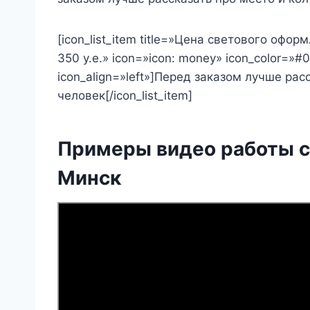
[icon_list_item title=»Цена светового оф
350 у.е.» icon=»icon: money» icon_color=»#
icon_align=»left»]Перед заказом лучше рас
человек[/icon_list_item]
Примеры видео работы св
Минск