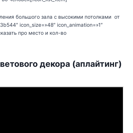
ормления большого зала с высокими потолками от
03b544″ icon_size=»48″ icon_animation=»1″
сказать про место и кол-во
етового декора (аплайтинг)