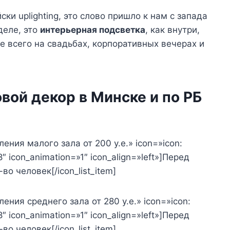
ски uplighting, это слово пришло к нам с запада
деле, это
интерьерная подсветка
, как внутри,
 всего на свадьбах, корпоративных вечерах и
вой декор в Минске и по РБ
ления малого зала от 200 у.е.» icon=»icon:
 icon_animation=»1″ icon_align=»left»]Перед
во человек[/icon_list_item]
ления среднего зала от 280 у.е.» icon=»icon:
 icon_animation=»1″ icon_align=»left»]Перед
во человек[/icon_list_item]