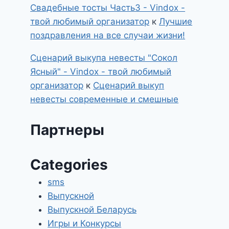
Свадебные тосты Часть3 - Vindox -
твой любимый организатор
к
Лучшие
поздравления на все случаи жизни!
Сценарий выкупа невесты "Сокол
Ясный" - Vindox - твой любимый
организатор
к
Сценарий выкуп
невесты современные и смешные
Партнеры
Categories
sms
Выпускной
Выпускной Беларусь
Игры и Конкурсы