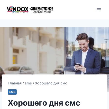
Перейти
к
содержимому
Главная
/
sms
/
Хорошего дня смс
SMS
Хорошего дня смс