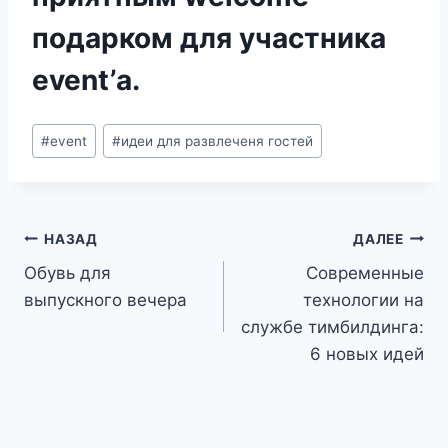
подарком для участника
event’а.
Метки
#
event
#
идеи для развлеченя гостей
записи:
Навигация
НАЗАД
ДАЛЕЕ
Обувь для
Современные
по
выпускного вечера
технологии на
записям
службе тимбилдинга:
6 новых идей