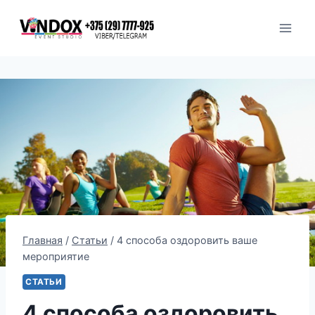
Перейти
к
содержимому
Главная
/
Статьи
/
4 способа оздоровить ваше
мероприятие
СТАТЬИ
4 способа оздоровить