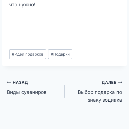
что нужно!
Метки
#
Идеи подарков
#
Подарки
записи:
Навигация
НАЗАД
ДАЛЕЕ
Виды сувениров
Выбор подарка по
по
знаку зодиака
записям