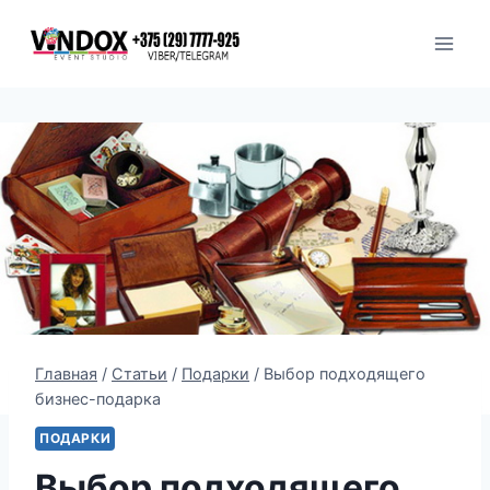
Перейти
к
содержимому
Главная
/
Статьи
/
Подарки
/
Выбор подходящего
бизнес-подарка
ПОДАРКИ
Выбор подходящего