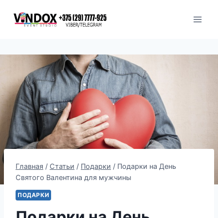
Перейти
к
содержимому
Главная
/
Статьи
/
Подарки
/
Подарки на День
Святого Валентина для мужчины
ПОДАРКИ
Подарки на День