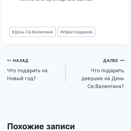
Метки
#
День Св.Валентина
#
Идеи подарков
записи:
Навигация
НАЗАД
ДАЛЕЕ
Что подарить на
Что подарить
по
Новый год?
девушке на День
записям
Св.Валентина?
Похожие записи