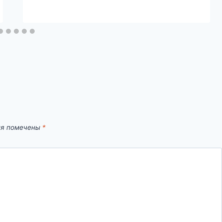
ля помечены
*