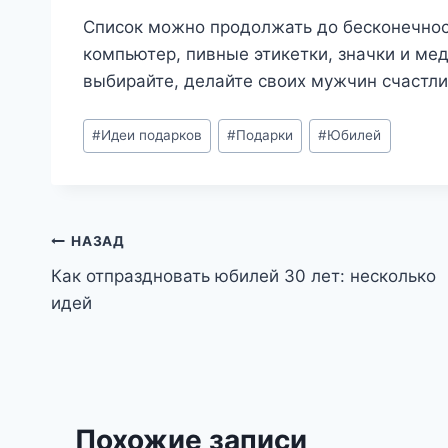
Список можно продолжать до бесконечност
компьютер, пивные этикетки, значки и мед
выбирайте, делайте своих мужчин счастл
Метки
#
Идеи подарков
#
Подарки
#
Юбилей
записи:
Навигация
НАЗАД
Как отпраздновать юбилей 30 лет: несколько
по
идей
записям
Похожие записи