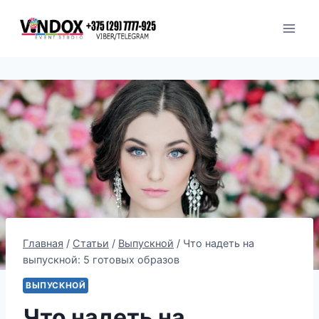
Перейти
к
содержимому
Главная
/
Статьи
/
Выпускной
/
Что надеть на
выпускной: 5 готовых образов
ВЫПУСКНОЙ
Что надеть на