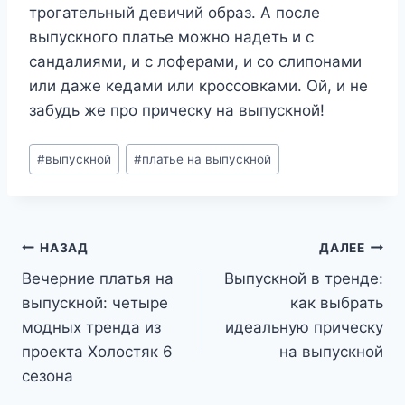
трогательный девичий образ. А после
выпускного платье можно надеть и с
сандалиями, и с лоферами, и со слипонами
или даже кедами или кроссовками. Ой, и не
забудь же про прическу на выпускной!
Метки
#
выпускной
#
платье на выпускной
записи:
Навигация
НАЗАД
ДАЛЕЕ
Вечерние платья на
Выпускной в тренде:
по
выпускной: четыре
как выбрать
записям
модных тренда из
идеальную прическу
проекта Холостяк 6
на выпускной
сезона