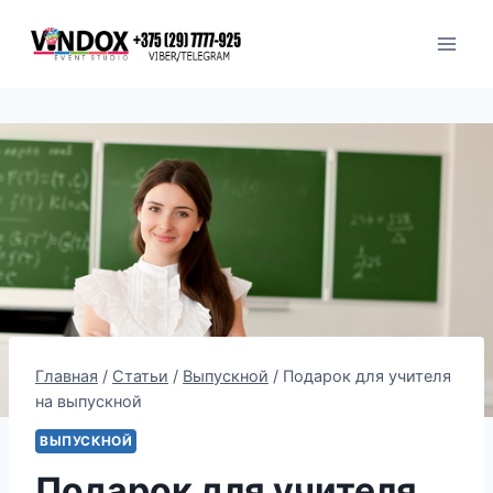
Перейти
к
содержимому
Главная
/
Статьи
/
Выпускной
/
Подарок для учителя
на выпускной
ВЫПУСКНОЙ
Подарок для учителя