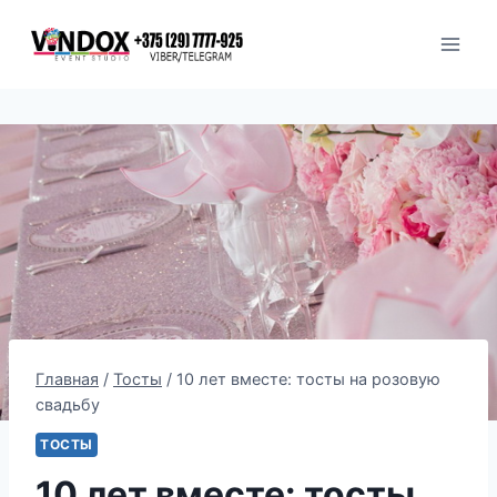
Перейти
к
содержимому
Главная
/
Тосты
/
10 лет вместе: тосты на розовую
свадьбу
ТОСТЫ
10 лет вместе: тосты