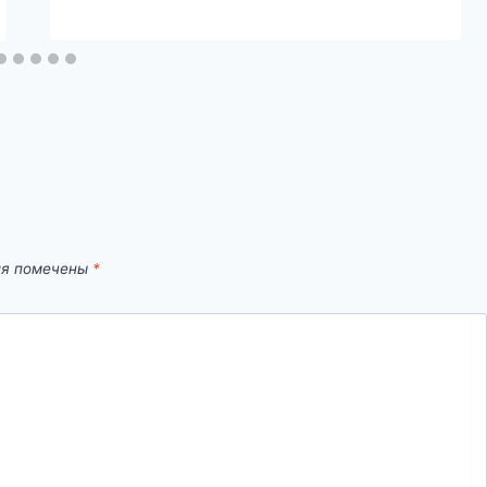
ля помечены
*