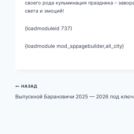
своего рода кульминация праздника – завор
света и эмоций!
{loadmoduleid 737}
{loadmodule mod_sppagebuilder,all_city}
Навигация
НАЗАД
Выпускной Барановичи 2025 — 2026 под ключ
по
записям