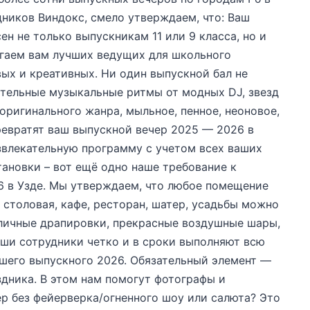
дников Виндокс, смело утверждаем, что: Ваш
ен не только выпускникам 11 или 9 класса, но и
агаем вам лучших ведущих для школьного
вых и креативных. Ни один выпускной бал не
тельные музыкальные ритмы от модных DJ, звезд
оригинального жанра, мыльное, пенное, неоновое,
превратят ваш выпускной вечер 2025 — 2026 в
звлекательную программу с учетом всех ваших
ановки – вот ещё одно наше требование к
6 в Узде. Мы утверждаем, что любое помещение
 столовая, кафе, ресторан, шатер, усадьбы можно
зличные драпировки, прекрасные воздушные шары,
аши сотрудники четко и в сроки выполняют всю
ашего выпускного 2026. Обязательный элемент —
здника. В этом нам помогут фотографы и
р без фейерверка/огненного шоу или салюта? Это