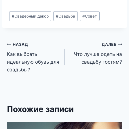
Метки
#
Свадебный декор
#
Свадьба
#
Совет
записи:
Навигация
НАЗАД
ДАЛЕЕ
Как выбрать
Что лучше одеть на
по
идеальную обувь для
свадьбу гостям?
записям
свадьбы?
Похожие записи