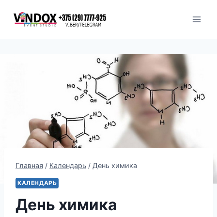
Перейти
к
содержимому
Главная
/
Календарь
/
День химика
КАЛЕНДАРЬ
День химика