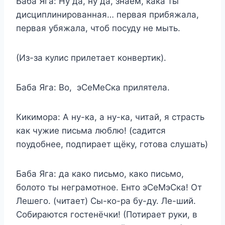
Баба Яга: Ну да, ну да, знаем, кака ты
дисциплинированная… первая прибяжала,
первая убяжала, чтоб посуду не мыть.
(Из-за кулис прилетает конвертик).
Баба Яга: Во, эСеМеСка прилятела.
Кикимора: А ну-ка, а ну-ка, читай, я страсть
как чужие письма люблю! (садится
поудобнее, подпирает щёку, готова слушать)
Баба Яга: да како письмо, како письмо,
болото ты неграмотное. Енто эСеМэСка! От
Лешего. (читает) Сы-ко-ра бу-ду. Ле-ший.
Собираются гостенёчки! (Потирает руки, в