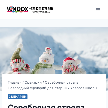
Перейти
к
содержимому
Главная
/
Сценарии
/
Серебряная стрела.
Новогодний сценарий для старших классов школы
СЦЕНАРИИ
Серебряная стрела.