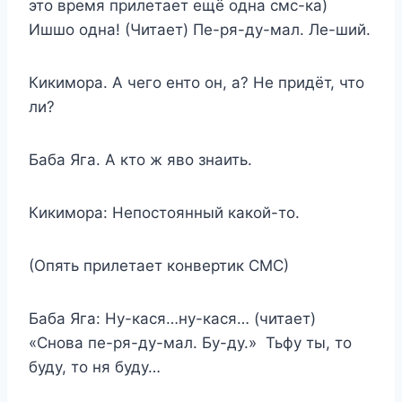
это время прилетает ещё одна смс-ка)
Ишшо одна! (Читает) Пе-ря-ду-мал. Ле-ший.
Кикимора. А чего енто он, а? Не придёт, что
ли?
Баба Яга. А кто ж яво знаить.
Кикимора: Непостоянный какой-то.
(Опять прилетает конвертик СМС)
Баба Яга: Ну-кася…ну-кася… (читает)
«Снова пе-ря-ду-мал. Бу-ду.» Тьфу ты, то
буду, то ня буду…