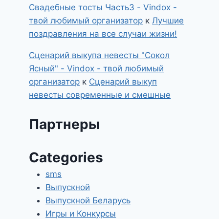
Свадебные тосты Часть3 - Vindox -
твой любимый организатор
к
Лучшие
поздравления на все случаи жизни!
Сценарий выкупа невесты "Сокол
Ясный" - Vindox - твой любимый
организатор
к
Сценарий выкуп
невесты современные и смешные
Партнеры
Categories
sms
Выпускной
Выпускной Беларусь
Игры и Конкурсы