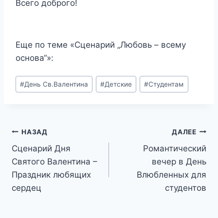
Всего доброго!
Еще по теме «Сценарий „Любовь – всему
основа“»:
Метки
#
День Св.Валентина
#
Детские
#
Студентам
записи:
Навигация
НАЗАД
ДАЛЕЕ
Сценарий Дня
Романтический
по
Святого Валентина –
вечер в День
записям
Праздник любящих
Влюбленных для
сердец
студентов