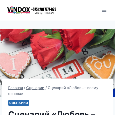
Перейти
к
содержимому
Главная
/
Сценарии
/
Сценарий «Любовь – всему
основа»
СЦЕНАРИИ
Сценарий «Любовь –