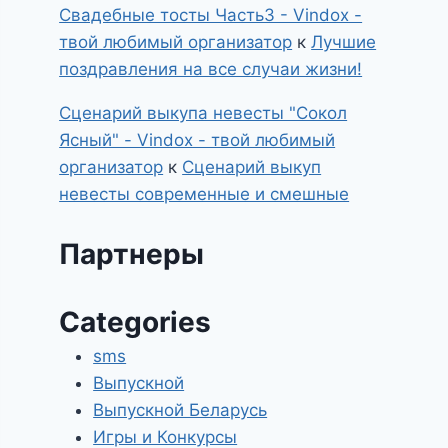
Свадебные тосты Часть3 - Vindox -
твой любимый организатор
к
Лучшие
поздравления на все случаи жизни!
Сценарий выкупа невесты "Сокол
Ясный" - Vindox - твой любимый
организатор
к
Сценарий выкуп
невесты современные и смешные
Партнеры
Categories
sms
Выпускной
Выпускной Беларусь
Игры и Конкурсы