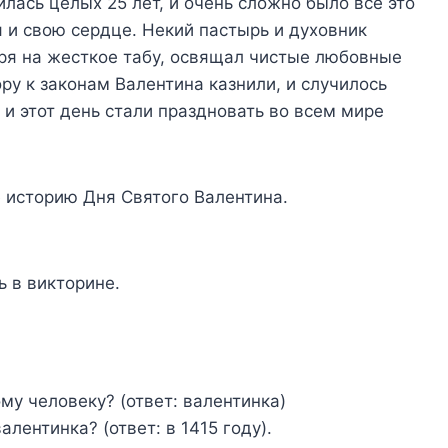
лась целых 25 лет, и очень сложно было все это
и свою сердце. Некий пастырь и духовник
ря на жесткое табу, освящал чистые любовные
у к законам Валентина казнили, и случилось
 и этот день стали праздновать во всем мире
е историю Дня Святого Валентина.
 в викторине.
му человеку? (ответ: валентинка)
алентинка? (ответ: в 1415 году).