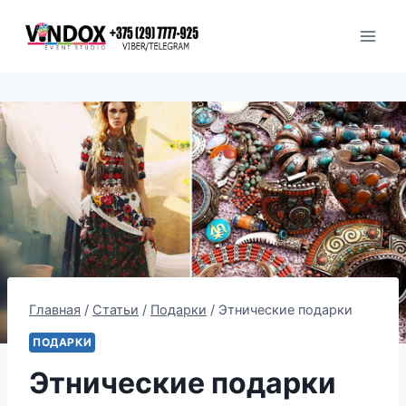
Перейти
к
содержимому
Главная
/
Статьи
/
Подарки
/
Этнические подарки
ПОДАРКИ
Этнические подарки