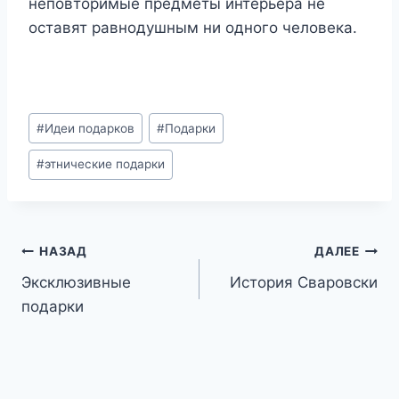
неповторимые предметы интерьера не
оставят равнодушным ни одного человека.
Метки
#
Идеи подарков
#
Подарки
записи:
#
этнические подарки
Навигация
НАЗАД
ДАЛЕЕ
Эксклюзивные
История Сваровски
по
подарки
записям