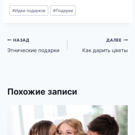
Метки
#
Идеи подарков
#
Подарки
записи:
Навигация
НАЗАД
ДАЛЕЕ
Этнические подарки
Как дарить цветы
по
записям
Похожие записи