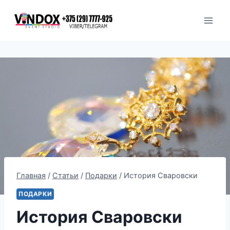
Перейти
к
содержимому
Главная
/
Статьи
/
Подарки
/
История Сваровски
ПОДАРКИ
История Сваровски