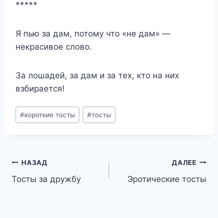
*****
Я пью за дам, потому что «не дам» —
некрасивое слово.
За лошадей, за дам и за тех, кто на них
взбирается!
Метки
#
короткие тосты
#
тосты
записи:
Навигация
НАЗАД
ДАЛЕЕ
Тосты за дружбу
Эротические тосты
по
записям