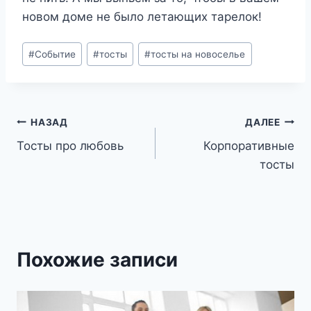
новом доме не было летающих тарелок!
Метки
#
Событие
#
тосты
#
тосты на новоселье
записи:
Навигация
НАЗАД
ДАЛЕЕ
Тосты про любовь
Корпоративные
по
тосты
записям
Похожие записи