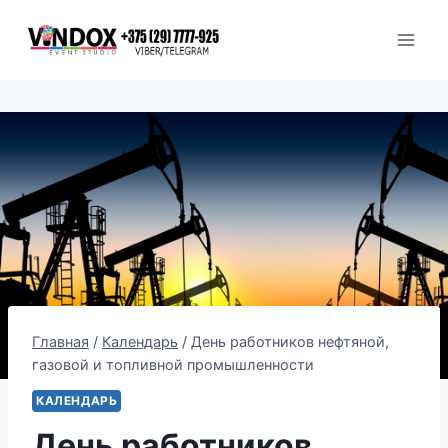
Перейти
к
содержимому
Главная
/
Календарь
/
День работников нефтяной,
газовой и топливной промышленности
КАЛЕНДАРЬ
День работников