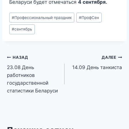
Беларуси будет отмечаться
4 сентября.
Метки
#
Профессиональный праздник
#
ПрофСен
записи:
#
сентябрь
Навигация
НАЗАД
ДАЛЕЕ
23.08 День
14.09 День танкиста
по
работников
записям
государственной
статистики Беларуси