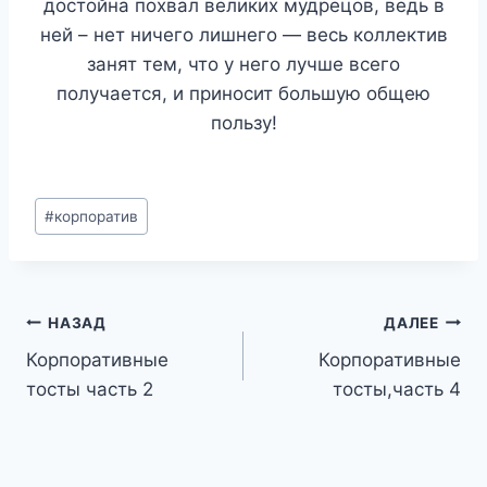
достойна похвал великих мудрецов, ведь в
ней – нет ничего лишнего — весь коллектив
занят тем, что у него лучше всего
получается, и приносит большую общею
пользу!
Метки
#
корпоратив
записи:
Навигация
НАЗАД
ДАЛЕЕ
Корпоративные
Корпоративные
по
тосты часть 2
тосты,часть 4
записям