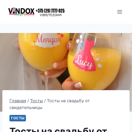
Перейти
к
содержимому
Главная
/
Тосты
/
Тосты на свадьбу от
свидетельницы
ТОСТЫ
Тосты на свадьбу от