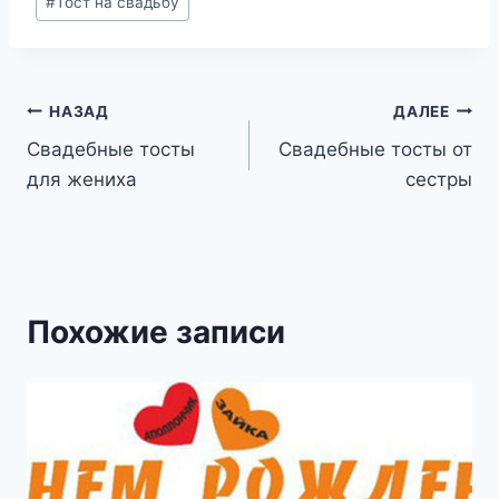
#
Тост на свадьбу
записи:
Навигация
НАЗАД
ДАЛЕЕ
Свадебные тосты
Свадебные тосты от
по
для жениха
сестры
записям
Похожие записи