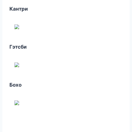
Кантри
Гэтсби
Бохо