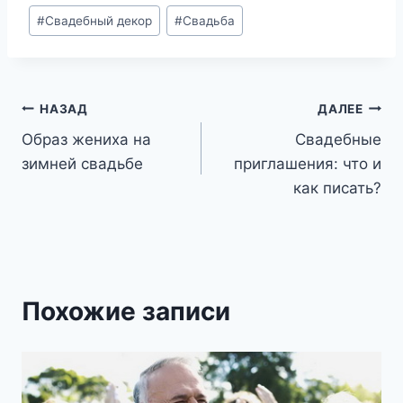
Метки
#
Свадебный декор
#
Свадьба
записи:
Навигация
НАЗАД
ДАЛЕЕ
Образ жениха на
Свадебные
по
зимней свадьбе
приглашения: что и
записям
как писать?
Похожие записи