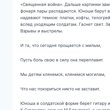
«Священная война». Дальше картинки зам
фонаря пары распадаются. Юноши берут 
надевают темное: платки, кофты, телогрейк
вслед уходящим солдатам. Гаснет свет. З
Взрывы и выстрелы.
И та, что сегодня прощается с милым,
Пусть боль свою в силу она переплавит.
Мы детям клянемся, клянемся могилам,
Что нас покориться никто не заставит.
Юноша в солдатской форме берет гитару 
К.Симонова, музыка М.Блантера), а на за