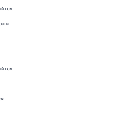
й год.
рана.
й год.
ра.