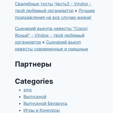
Свадебные тосты Часть3 - Vindox -
твой любимый организатор
к
Лучшие
поздравления на все случаи жизни!
Сценарий выкупа невесты "Сокол
Ясный" - Vindox - твой любимый
организатор
к
Сценарий выкуп
невесты современные и смешные
Партнеры
Categories
sms
Выпускной
Выпускной Беларусь
Игры и Конкурсы