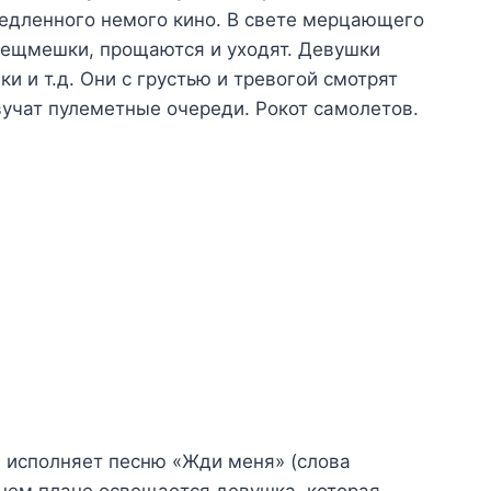
едленного немого кино. В свете мерцающего
вещмешки, прощаются и уходят. Девушки
и и т.д. Они с грустью и тревогой смотрят
вучат пулеметные очереди. Рокот самолетов.
и исполняет песню «Жди меня» (слова
днем плане освещается девушка, которая