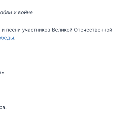
юбви и войне
 и песни участников Великой Отечественной
обеды
.
а».
ра.